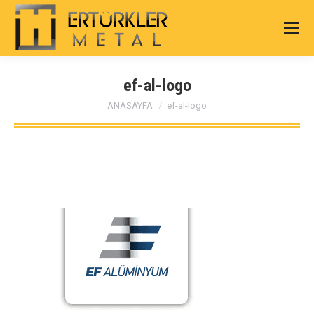
ef-al-logo
You are here:
ANASAYFA
ef-al-logo