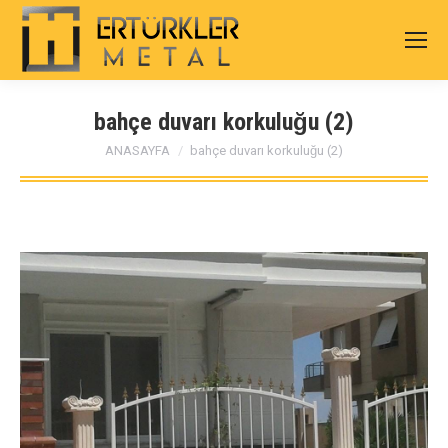
bahçe duvarı korkuluğu (2)
You are here:
ANASAYFA
bahçe duvarı korkuluğu (2)