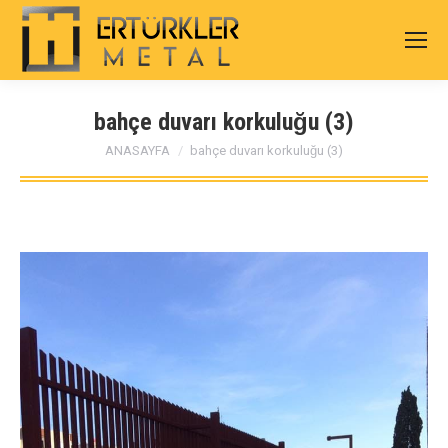
bahçe duvarı korkuluğu (3)
You are here:
ANASAYFA
bahçe duvarı korkuluğu (3)