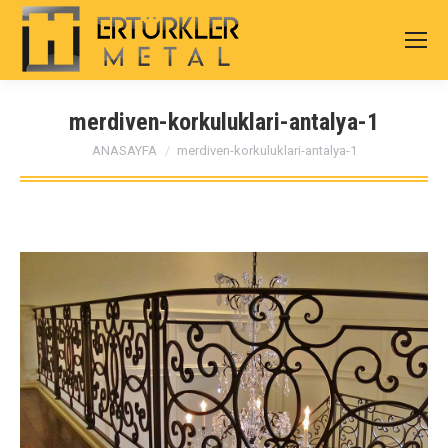
merdiven-korkuluklari-antalya-1
You are here:
ANASAYFA
merdiven-korkuluklari-antalya-1