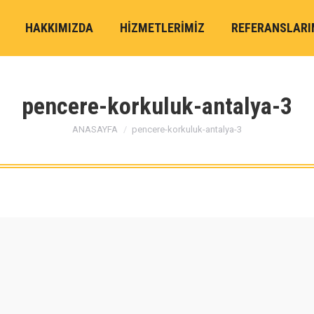
HAKKIMIZDA
HİZMETLERİMİZ
REFERANSLARI
pencere-korkuluk-antalya-3
You are here:
ANASAYFA
pencere-korkuluk-antalya-3